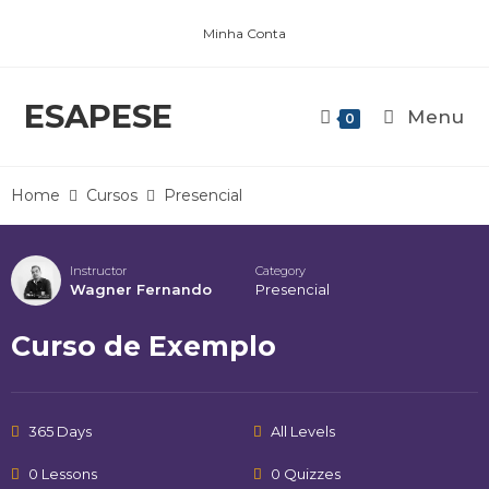
Minha Conta
ESAPESE
Menu
0
Home
Cursos
Presencial
Instructor
Category
Wagner Fernando
Presencial
Curso de Exemplo
365 Days
All Levels
0 Lessons
0 Quizzes